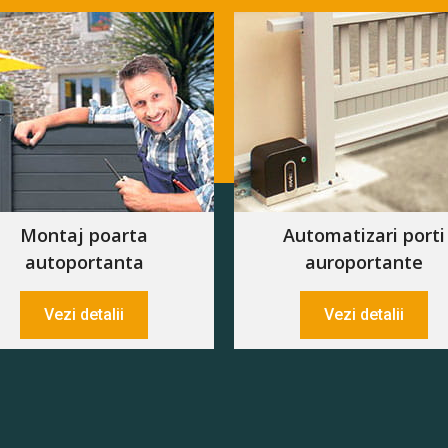
Montaj poarta
Automatizari porti
autoportanta
auroportante
Vezi detalii
Vezi detalii