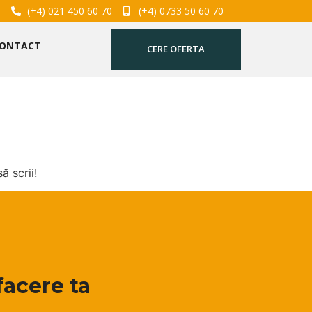
(+4) 021 450 60 70
(+4) 0733 50 60 70
ONTACT
CERE OFERTA
ă scrii!
facere ta