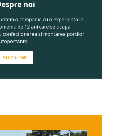
Despre noi
untem o companie cu o experienta in
omeniu de 12 ani care se ocupa
u confectionarea si montarea portilor
utoportante.
Vezi mai mult