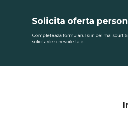
Solicita oferta person
Completeaza formularul si in cel mai scurt tim
solicitarile si nevoile tale.
I