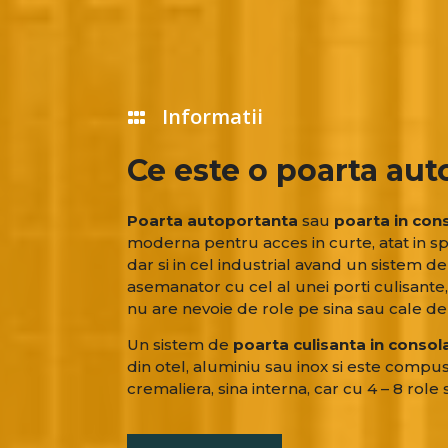
Informatii
Ce este o poarta aut
Poarta autoportanta
sau
poarta in con
moderna pentru acces in curte, atat in spa
dar si in cel industrial avand un sistem d
asemanator cu cel al unei porti culisante
nu are nevoie de role pe sina sau cale de r
Un sistem de
poarta culisanta in consol
din otel, aluminiu sau inox si este compu
cremaliera, sina interna, car cu 4 – 8 role s