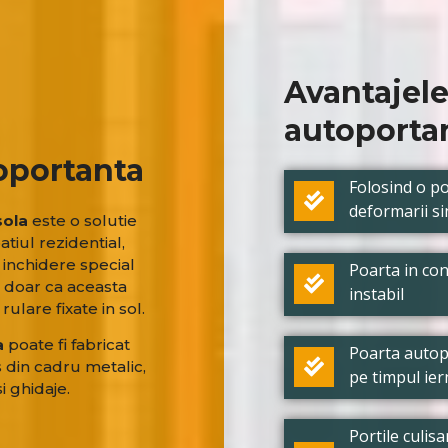
Avantajele
autoportan
oportanta
Folosind o po
deformarii si
sola
este o solutie
tiul rezidential,
e inchidere special
Poarta in con
, doar ca aceasta
instabil
ulare fixate in sol.
a
poate fi fabricat
Poarta autop
s din cadru metalic,
pe timpul iern
i ghidaje.
Portile culis