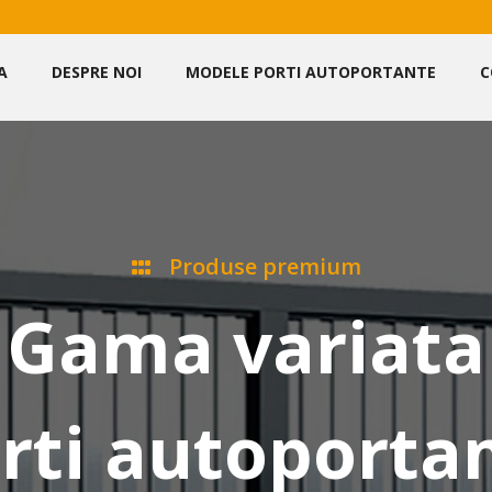
A
DESPRE NOI
MODELE PORTI AUTOPORTANTE
C
Produse premium
Gama variata
rti autoporta