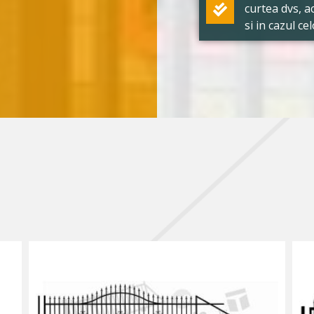
curtea dvs, a
si in cazul ce