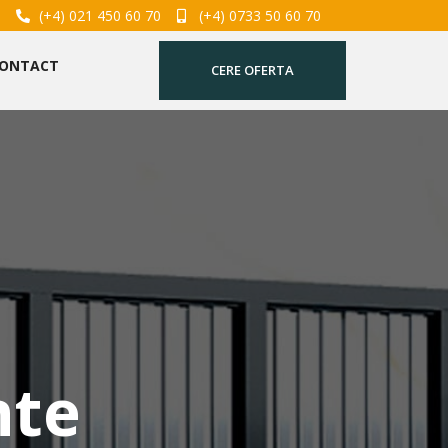
(+4) 021 450 60 70
(+4) 0733 50 60 70
ONTACT
CERE OFERTA
nte