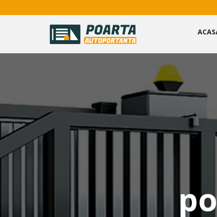
ACAS
po