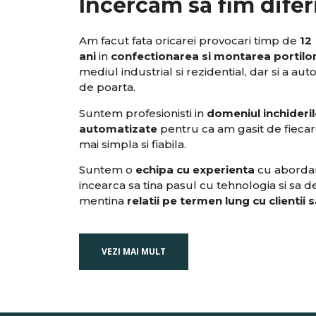
Incercam sa fim diferi
Am facut fata oricarei provocari timp de
12
ani
in
confectionarea si montarea portilo
mediul industrial si rezidential, dar si a auto
de poarta.
Suntem profesionisti in
domeniul inchideril
automatizate
pentru ca am gasit de fiecar
mai simpla si fiabila.
Suntem o
echipa cu experienta
cu abordari
incearca sa tina pasul cu tehnologia si sa de
mentina
relatii pe termen lung cu clientii s
VEZI MAI MULT