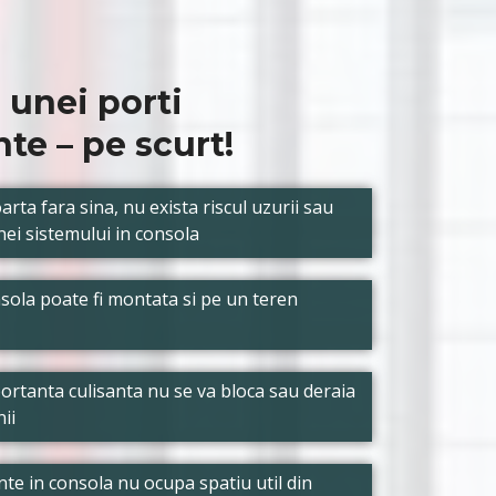
 unei porti
te – pe scurt!
arta fara sina, nu exista riscul uzurii sau
nei sistemului in consola
sola poate fi montata si pe un teren
ortanta culisanta nu se va bloca sau deraia
ii
ante in consola nu ocupa spatiu util din