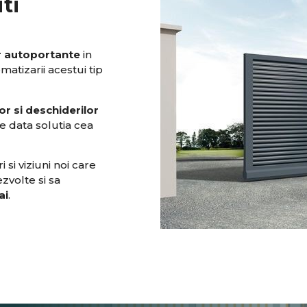
ti
r autoportante
in
matizarii acestui tip
or si deschiderilor
e data solutia cea
 si viziuni noi care
zvolte si sa
ai
.