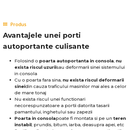
Produs
Avantajele unei porti
autoportante culisante
Folosind o
poarta autoportanta in consola
,
nu
exista riscul uzurii
sau deformarii sinei sistemului
in consola
Cu o poarta fara sina,
nu exista riscul deformarii
sinei
din cauza traficului masinilor mai ales a celor
de mare tonaj
Nu exista riscul unei functionari
necorespunzatoare a portii datorita tasarii
pamantului, inghetului sau zapezii
Poarta in consola
poate fi montata si pe un
teren
instabil
, prundis, bitum, iarba, deasupra apei, etc