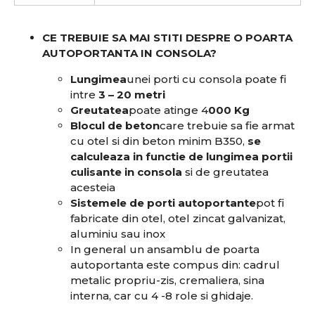
CE TREBUIE SA MAI STITI DESPRE O POARTA
AUTOPORTANTA IN CONSOLA?
Lungimea
unei porti cu consola poate fi
intre
3 – 20 metri
Greutatea
poate atinge 4
000 Kg
Blocul de beton
care trebuie sa fie armat
cu otel si din beton minim B350,
se
calculeaza in functie de lungimea portii
culisante in consola
si de greutatea
acesteia
Sistemele de porti autoportante
pot fi
fabricate din otel, otel zincat galvanizat,
aluminiu sau inox
In general un ansamblu de poarta
autoportanta este compus din: cadrul
metalic propriu-zis, cremaliera, sina
interna, car cu 4 -8 role si ghidaje.