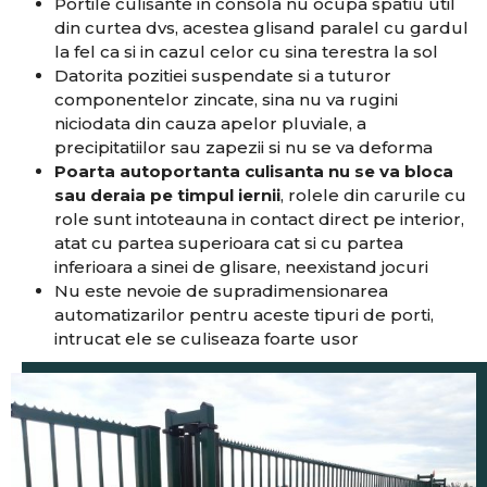
Portile culisante in consola nu ocupa spatiu util
din curtea dvs, acestea glisand paralel cu gardul
la fel ca si in cazul celor cu sina terestra la sol
Datorita pozitiei suspendate si a tuturor
componentelor zincate, sina nu va rugini
niciodata din cauza apelor pluviale, a
precipitatiilor sau zapezii si nu se va deforma
Poarta autoportanta culisanta nu se va bloca
sau deraia pe timpul iernii
, rolele din carurile cu
role sunt intoteauna in contact direct pe interior,
atat cu partea superioara cat si cu partea
inferioara a sinei de glisare, neexistand jocuri
Nu este nevoie de supradimensionarea
automatizarilor pentru aceste tipuri de porti,
intrucat ele se culiseaza foarte usor