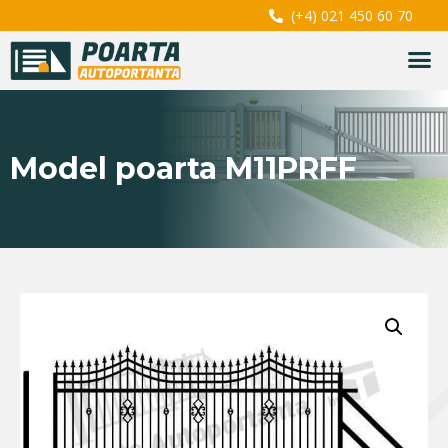
(+4) 021 450 60 70
Model poarta M11PRFF