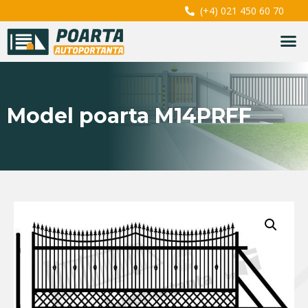
(+4) 021 450 60 70
Model poarta M14PRFF