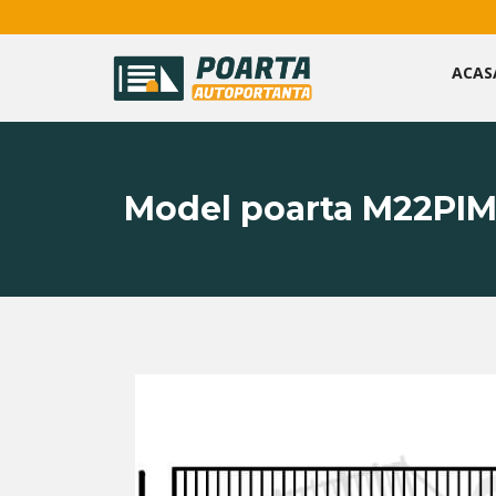
ACAS
Model poarta M22PI