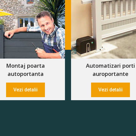
Montaj poarta
Automatizari porti
autoportanta
auroportante
Vezi detalii
Vezi detalii