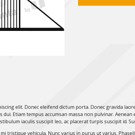
scing elit. Donec eleifend dictum porta. Donec gravida laoree
rtis dui. Etiam tempus accumsan massa non pulvinar. Aenean 
bulum iaculis suscipit leo, ac placerat turpis suscipit id. Sus
n mi tristique vehicula. Nunc varius in purus ut varius. Phasell