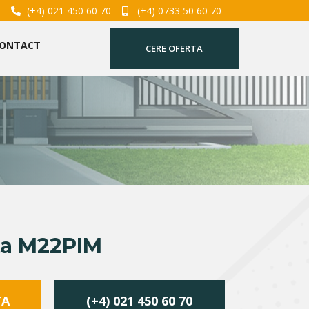
(+4) 021 450 60 70
(+4) 0733 50 60 70
ONTACT
CERE OFERTA
ta M22PIM
TA
(+4) 021 450 60 70