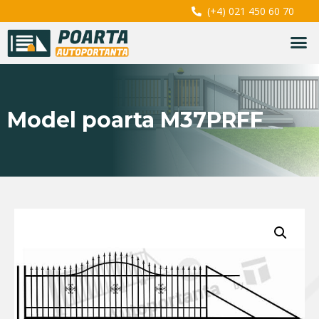
(+4) 021 450 60 70
Model poarta M37PRFF