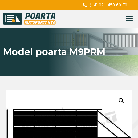
(+4) 021 450 60 70
Model poarta M9PRM